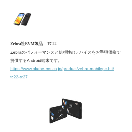
Zebra社EVM製品 TC22
Zebraのパフォーマンスと信頼性のデバイスをお手頃価格で
提
供するAndroid端末です。
https://www.okabe-ms.co.jp/
product/zebra-mobilepc-htt/
tc22-tc27