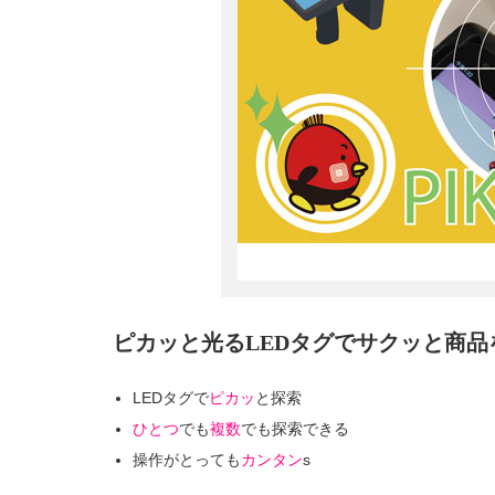
ピカッと光るLEDタグでサクッと商品を
LEDタグで
ピカッ
と探索
ひとつ
でも
複数
でも探索できる
操作がとっても
カンタン
s