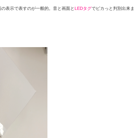
面の表示で表すのが一般的。
音と画面と
LEDタグ
で
ピカっと判別出来ま