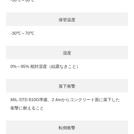
-30℃～50℃
保管温度
-30℃～70℃
湿度
0%～95% 相対湿度（結露なきこと）
落下衝撃
MIL-STD 810G準拠、2.4mからコンクリート面に落下した
衝撃に耐えること
転倒衝撃