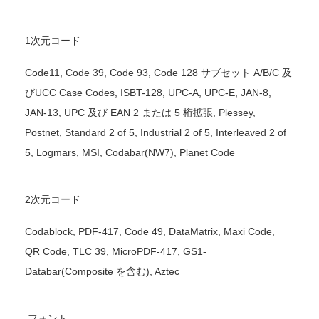
1次元コード
Code11, Code 39, Code 93, Code 128 サブセット A/B/C 及
びUCC Case Codes, ISBT-128, UPC-A, UPC-E, JAN-8,
JAN-13, UPC 及び EAN 2 または 5 桁拡張, Plessey,
Postnet, Standard 2 of 5, Industrial 2 of 5, Interleaved 2 of
5, Logmars, MSI, Codabar(NW7), Planet Code
2次元コード
Codablock, PDF-417, Code 49, DataMatrix, Maxi Code,
QR Code, TLC 39, MicroPDF-417, GS1-
Databar(Composite を含む), Aztec
フォント