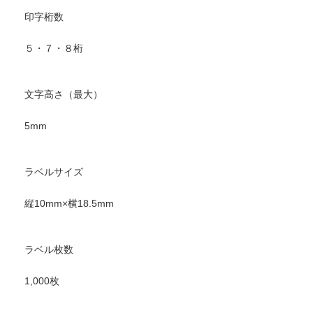
印字桁数
５・７・８桁
文字高さ（最大）
5mm
ラベルサイズ
縦10mm×横18.5mm
ラベル枚数
1,000枚