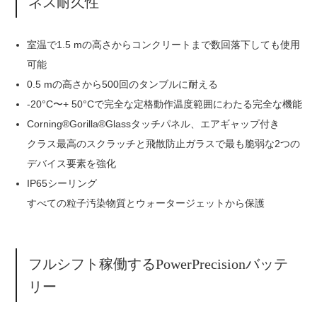
ネス耐久性
室温で1.5 mの高さからコンクリートまで数回落下しても使用
可能
0.5 mの高さから500回のタンブルに耐える
-20°C〜+ 50°Cで完全な定格動作温度範囲にわたる完全な機能
Corning®Gorilla®Glassタッチパネル、エアギャップ付き
クラス最高のスクラッチと飛散防止ガラスで最も脆弱な2つの
デバイス要素を強化
IP65シーリング
すべての粒子汚染物質とウォータージェットから保護
フルシフト稼働するPowerPrecisionバッテ
リー