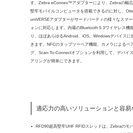
す。Zebra eConnex™アダプターにより、Zebraの幅
堅牢モバイルコンピュータを搭載できるのに対し、Otter
uniVERSEアダプターがサードパーティの様々なスマ
ォンに対応します。内蔵のBluetooth 5.3ワイヤレス機
り、ほぼあらゆるAndroid、iOS、Windowsデバイス
きます。NFCのタップツーペア機能、カメラによるペ
グ、Scan-To-Connectオプションを利用して、デバイ
アリングが簡単にできます。
適応力の高いソリューションと容易
RFD90超高堅牢UHF RFIDスレッドは、Zebraのモ