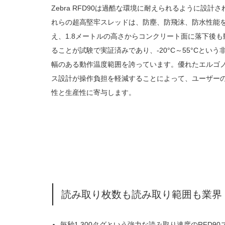
Zebra RFD90は過酷な環境に耐えられるように設計さ
れらの超高堅牢スレッドは、防塵、防飛沫、防水性能
え、1.8メートルの高さからコンクリート面に落下後も
ることが試験で実証済みであり、-20°C～55°Cという
幅のある動作温度範囲を誇っています。優れたエルゴ
ス設計が操作負担を軽減することによって、ユーザー
性と生産性に寄与します。
読み取り枚数も読み取り範囲も業界ト
毎秒1,300タグという強力な読み取り速度のRFD90