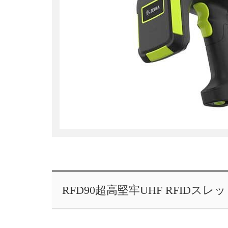
RFD90超高堅牢UHF RFIDスレ