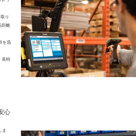
み取り
長距離
所を迅
、長時
安心
しま