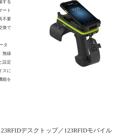
場する
マート
具不要
交換で
ュータ
、無線
と設定
イスに
機能を
3RFIDデスクトップ／123RFIDモバイル