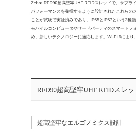
Zebra RFD90超高堅牢UHF RFIDスレッドで
パフォーマンスを発揮するように設計されたこれらのス
ことが試験で実証済みであり、IP65とIP67という2
モバイルコンピュータやサードパーティのスマートフ
め、新しいテクノロジーに適応します。Wi-Fi 6によ
RFD90超高堅牢UHF RFIDスレ
超高堅牢なエルゴノミクス設計