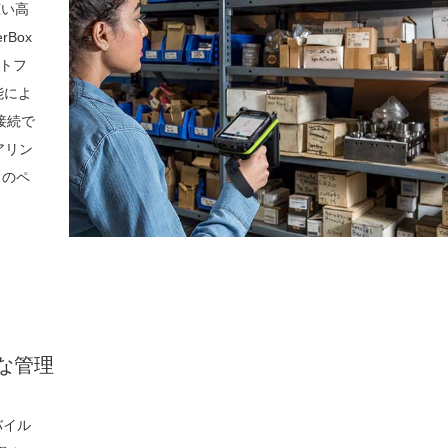
広い高
Box
ートフ
能によ
に接続で
アリン
スのペ
な管理
バイル