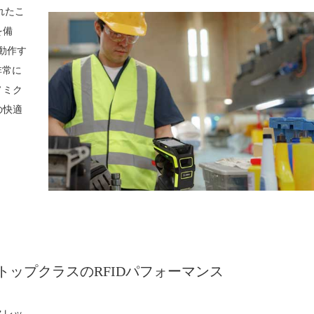
れたこ
を備
動作す
非常に
ノミク
の快適
ップクラスのRFIDパフォーマンス
スレッ