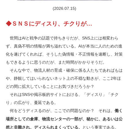
(2026.07.15)
◆ＳＮＳにディスり、チクりが…
世間はAIと戦争の話題で持ちきりだが、SNS上には相変わら
ず、真偽不明の情報が満ち溢れている。AIが本当に人のための進
化を遂げてくれれば、そうした偽情報・不正情報を速断し、対策
もできるように思うのだが、まだ時間がかかりそうだ。
そんな中で、物流人材の育成・確保に係る人たちであればもは
や、静観してはいられないネット上の不穏な動きが、ここ2年ほ
どの間に拡大していることにお気づきだろうか？
それはSNSや掲示板的サイトにおける、「ディスり」「チク
り」の広がり、蔓延である。
何をどうディスるのが、ここでの問題なのか？ それは、
働く
場所としての倉庫、物流センターの一部が、秘かに、あるいは公
という事実である。
然と非難され、ディスられまくっている、