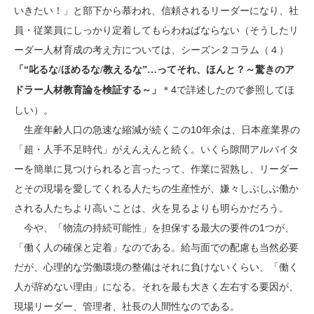
いきたい！」と部下から慕われ、信頼されるリーダーになり、社
員・従業員にしっかり定着してもらわねばならない（そうしたリ
ーダー人材育成の考え方については、シーズン２コラム（４）
「“叱るな/ほめるな/教えるな”…ってそれ、ほんと？～驚きのア
＊4で詳述したので参照してほ
ドラー人材教育論を検証する～」
しい）。
生産年齢人口の急速な縮減が続くこの10年余は、日本産業界の
「超・人手不足時代」がえんえんと続く。いくら隙間アルバイタ
ーを簡単に見つけられると言ったって、作業に習熟し、リーダー
とその現場を愛してくれる人たちの生産性が、嫌々しぶしぶ働か
される人たちより高いことは、火を見るよりも明らかだろう。
今や、「物流の持続可能性」を担保する最大の要件の1つが、
「働く人の確保と定着」なのである。給与面での配慮も当然必要
だが、心理的な労働環境の整備はそれに負けないくらい、「働く
人が辞めない理由」になる。それを最も大きく左右する要因が、
現場リーダー、管理者、社長の人間性なのである。