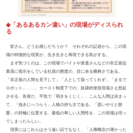
◆
「あるあるカン違い」の現場がディスられ
る
皆さん、どうお感じだろうか？ それぞれの記述から、この現
場の特徴的な現実が、生き生きと再現できる気がする。
まず気づくのは、この現場でバイトや派遣さんなどの非正規従
業員に指示をしている社員の態度の、目に余る横柄さである。
「非正規の人間を見下して」「人として扱ってくれず」「まるで
ロボット」……。カースト制度下での、奴隷的使役現場さえ想起
させる、告発だ。平気で「弱きをくじく」、こんな人間は決まっ
て、「強きにへつらう」人格の持ち主である。「思いやりと慈
愛」の対極に位置する、最低の卑しい人間性を、この現場は培っ
てしまったらしい。
現実にはこれらはそう遠い話でもなく、「人権概念の薄かった