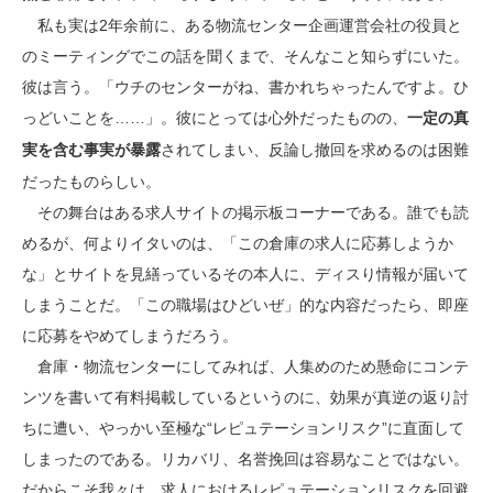
私も実は2年余前に、ある物流センター企画運営会社の役員と
のミーティングでこの話を聞くまで、そんなこと知らずにいた。
彼は言う。「ウチのセンターがね、書かれちゃったんですよ。ひ
っどいことを……」。彼にとっては心外だったものの、
一定の真
されてしまい、反論し撤回を求めるのは困難
実を含む事実が暴露
だったものらしい。
その舞台はある求人サイトの掲示板コーナーである。誰でも読
めるが、何よりイタいのは、「この倉庫の求人に応募しようか
な」とサイトを見繕っているその本人に、ディスり情報が届いて
しまうことだ。「この職場はひどいぜ」的な内容だったら、即座
に応募をやめてしまうだろう。
倉庫・物流センターにしてみれば、人集めのため懸命にコンテ
ンツを書いて有料掲載しているというのに、効果が真逆の返り討
ちに遭い、やっかい至極な“レピュテーションリスク”に直面して
しまったのである。リカバリ、名誉挽回は容易なことではない。
だからこそ我々は、求人におけるレピュテーションリスクを回避