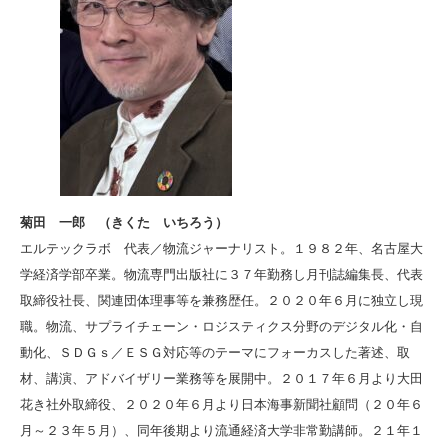
菊田 一郎 （きくた いちろう）
エルテックラボ 代表／物流ジャーナリスト。１９８２年、名古屋大
学経済学部卒業。物流専門出版社に３７年勤務し月刊誌編集長、代表
取締役社長、関連団体理事等を兼務歴任。２０２０年６月に独立し現
職。物流、サプライチェーン・ロジスティクス分野のデジタル化・自
動化、ＳＤＧｓ／ＥＳＧ対応等のテーマにフォーカスした著述、取
材、講演、アドバイザリー業務等を展開中。２０１７年６月より大田
花き社外取締役、２０２０年６月より日本海事新聞社顧問（２０年６
月～２３年５月）、同年後期より流通経済大学非常勤講師。２１年１