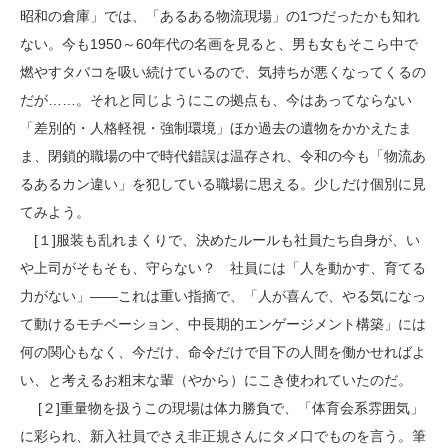
昭和の倉庫」では、「あるある物流現場」の1つだったかも知れ
ない。今も1950～60年代の名画を見ると、男も女もそこら中で
燃やすタバコを吸い続けているので、気持ちが悪くなってくるの
だが……。それと同じようにこの拠点も、今はあってならない
「差別的・人格軽視・強制環境」ほか過去の遺物をかかえたま
ま、閉鎖的職場の中で時代錯誤は温存され、令和の今も「物流あ
るあるカン違い」を犯している職場に思える。少しだけ個別に見
てみよう。
[１]服装も乱れまくりで、決めたルールも社員たち自身が、い
や上司がそもそも、守らない？ 社員には「人を動かす、育てる
力がない」――これは重い指摘で、「人が喜んで、やる気になっ
て動けるモチベーション、中長期的エンゲージメント構築」には
何の関心もなく、今だけ、命令だけで目下の人間を働かせればよ
い、と考えるお粗末な輩（やから）にこき使われていたのだ。
[２]重量物を扱うこの現場は体力勝負で、「体育会系雰囲気」
に彩られ、新入社員でさえ非正規さんにタメ口でものを言う。筆