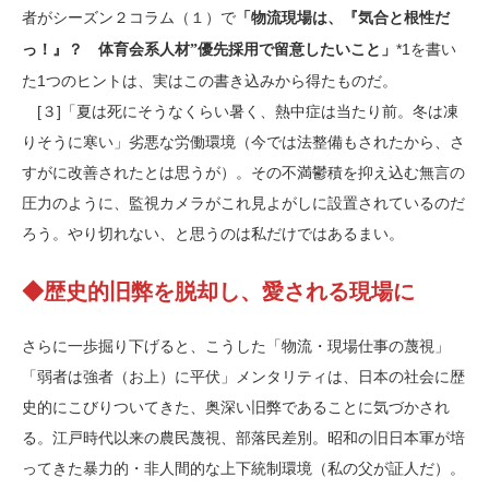
者がシーズン２コラム（１）で
「物流現場は、『気合と根性だ
*1を書い
っ！』？ 体育会系人材”優先採用で留意したいこと」
た1つのヒントは、実はこの書き込みから得たものだ。
[３]「夏は死にそうなくらい暑く、熱中症は当たり前。冬は凍
りそうに寒い」劣悪な労働環境（今では法整備もされたから、さ
すがに改善されたとは思うが）。その不満鬱積を抑え込む無言の
圧力のように、監視カメラがこれ見よがしに設置されているのだ
ろう。やり切れない、と思うのは私だけではあるまい。
◆歴史的旧弊を脱却し、愛される現場に
さらに一歩掘り下げると、こうした「物流・現場仕事の蔑視」
「弱者は強者（お上）に平伏」メンタリティは、日本の社会に歴
史的にこびりついてきた、奥深い旧弊であることに気づかされ
る。江戸時代以来の農民蔑視、部落民差別。昭和の旧日本軍が培
ってきた暴力的・非人間的な上下統制環境（私の父が証人だ）。