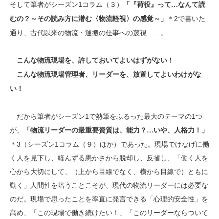
そして筆者がシーズン1コラム（３）
「『荷役』って…なんて読
＊2で書いた
むの？～その読み方に潜む〈物流軽視〉の感覚～」
通り、古代以来の物流・運搬の仕事への蔑視……。
こんな物流現場を、許しておいてよいはずがない！
こんな物流現場管理者、リーダーを、放置してよいわけがな
い！
だから筆者がシーズン1で熱筆をふるった最大のテーマの1つ
が、
「物流リーダーの最重要資質は、能力？…いや、人格力！」
＊3（シーズン1コラム（９）ほか）であった。現場でけなげに働
く人を見下し、軽んずる愚かさから脱却し、反省し、「働く人を
心から大切にして、（上から目線でなく、横から目線で）ともに
動く」人間性を培うことこそが、現代の物流リーダーには必要な
のだ。現場で思ったことを率直に発言できる「心理的安全性」を
高め、「この現場で働き続けたい！」「このリーダーならついて