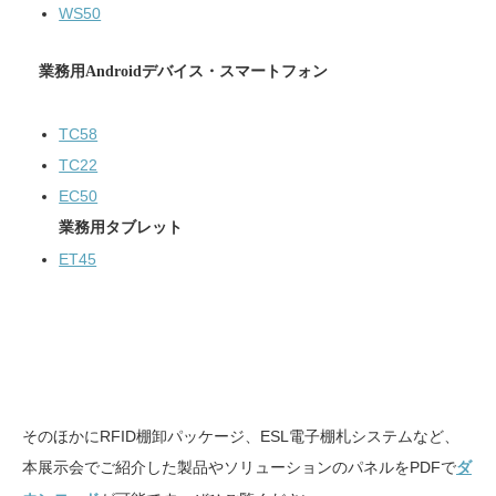
WS50
業務用Androidデバイス・スマートフォン
TC58
TC22
EC50
業務用タブレット
ET45
そのほかにRFID棚卸パッケージ、ESL電子棚札システムなど、
本展示会でご紹介した製品やソリューションのパネルをPDFで
ダ