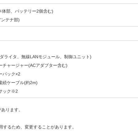
g(本体部、バッテリー2個含む)
(アンテナ部)
ーダライタ、無線LANモジュール、制御ユニット)
ーチャージャー(ACアダプター含む)
ーパック×2
続ケーブル(約2m)
サック※2
があります。
用するため、変更することがあります。