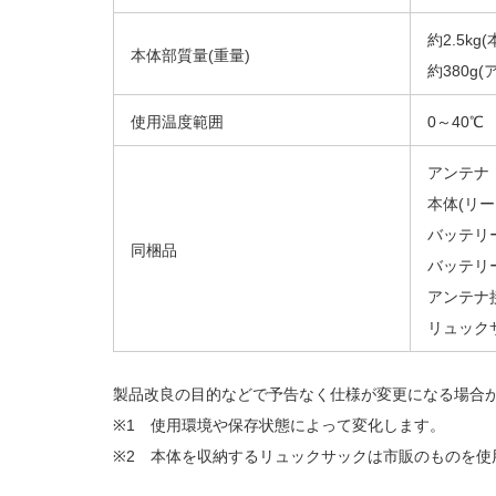
約2.5k
本体部質量(重量)
約380g
使用温度範囲
0～40℃
アンテナ
本体(リ
バッテリ
同梱品
バッテリ
アンテナ接
リュック
製品改良の目的などで予告なく仕様が変更になる場合
※1 使用環境や保存状態によって変化します。
※2 本体を収納するリュックサックは市販のものを使