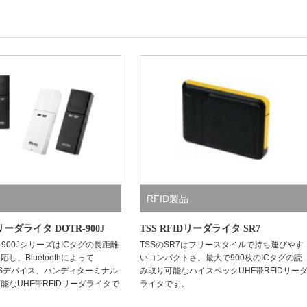
RFID製品
Dリーダライタ DOTR-900J
TSS RFIDリーダライタ SR7
R-900JシリーズはICタグの長距離
TSSのSR7はフリースタイルで持ち運びやす
し、Bluetoothによって
いコンパクトさ。最大で900枚のICタグの読
やiOSデバイス、ハンディターミナル
み取り可能なハイスペックUHF帯RFIDリー
能なUHF帯RFIDリーダライタで
ライタです。