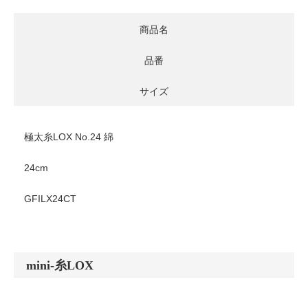
商品名
品番
サイズ
極太糸LOX No.24 綿
24cm
GFILX24CT
mini-糸LOX