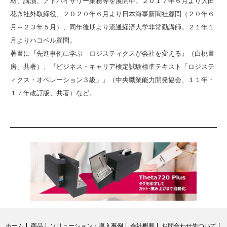
材、講演、アドバイザリー業務等を展開中。２０１７年６月より大田
花き社外取締役、２０２０年６月より日本海事新聞社顧問（２０年６
月～２３年５月）、同年後期より流通経済大学非常勤講師。２１年１
月よりハコベル顧問。
著書に『先進事例に学ぶ ロジスティクスが会社を変える』（白桃書
房、共著）、『ビジネス・キャリア検定試験標準テキスト「ロジステ
ィクス・オペレーション３級」』（中央職業能力開発協会、１１年・
１７年改訂版、共著）など。
ホーム
商品
ソリューション・導入事例
会社概要
お問合わせ先ついて