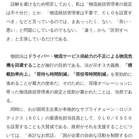
誤解を避けるため明言しておく。私は「物流統括管理者の規定
は不十分だ」とか、「物流統括管理者は不要で、ＣＬＯを設置す
べき」などと言っているのでは、まあっったく、ない。「良い・
悪い」と問題にしているのでもない。「違う」から「区別すべ
き」と主張しているだけである。
物効法は
ドライバー・物流サービス供給力の不足による物流危
が施行の目的である。法が示す３大義務、
機を回避すること
「積
を実効的に
載効率向上」「荷待ち時間削減」「荷役等時間削減」
進めることが最大の使命だ。そのために、現場オペレーションに
寄った物流統括管理者の規定と役割が書かれたことは、当然であ
る。
同時に、わが国荷主企業が本格的なサプライチェーン・ロジス
ティクス（ＳＣＬ）の最適化担当役員として、ＣＬＯ／ＣＳＣＯ
を設置することも大賛成である。政府がそれを支援することにつ
いては、「余計なお世話」「国が企業の自由な活動を制限するの