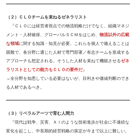
（２）ＣＬＯチームを束ねるゼネラリスト
『ＣＬＯには経営者視点での物流戦略だけでなく、組織マネジ
メント・人材確保、グローバルＳＣＭをはじめ、
物流以外の広範
に関する知識・知見が必要。これらを個人で備えることは
な領域
困難で、各分野に通じた人材で専門部署／有志チームを形成する
アプローチも想定される。そうした人材を束ねて機能させる
ゼネ
』
ラリストとしての能力もＣＬＯの要件だ
全分野を知悉している必要はないが、目利きや価値判断のでき
→
る人材であるべき。
（３）リベラルアーツで育む人間力
『現代は戦争、災害、ＡＩのような技術進歩が社会に不連続な
変化を起こし、中長期的経営戦略の策定が今まで以上に難しい。