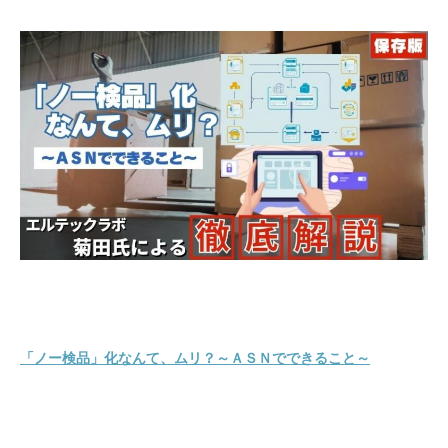
「ノー検品」化なんて、ムリ？～ＡＳＮでできること～