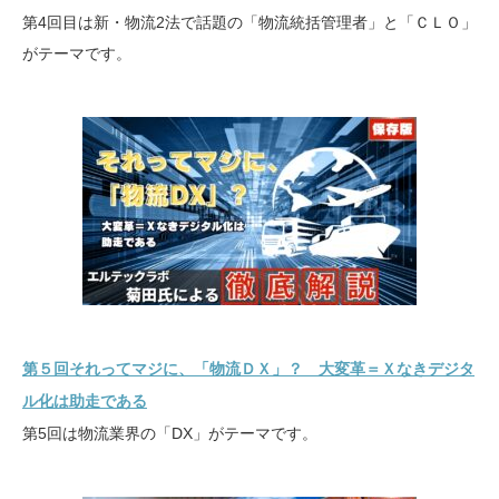
第4回目は新・物流2法で話題の「物流統括管理者」と「ＣＬＯ」
がテーマです。
第５回それってマジに、「物流ＤＸ」？ 大変革＝Ｘなきデジタ
ル化は助走である
第5回は物流業界の「DX」がテーマです。