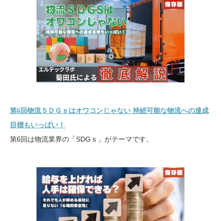
第6回物流ＳＤＧｓはオワコンじゃない 持続可能な物流への達成
目標もいっぱい！
第6回は物流業界の「SDGｓ」がテーマです。