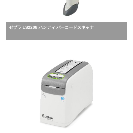
ゼブラ LS2208 ハンディ バーコードスキャナ