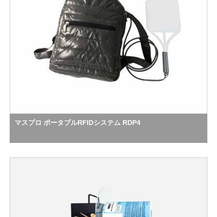
マスプロ ポータブルRFIDシステム RDP4