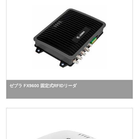
ゼブラ FX9600 固定式RFIDリーダ