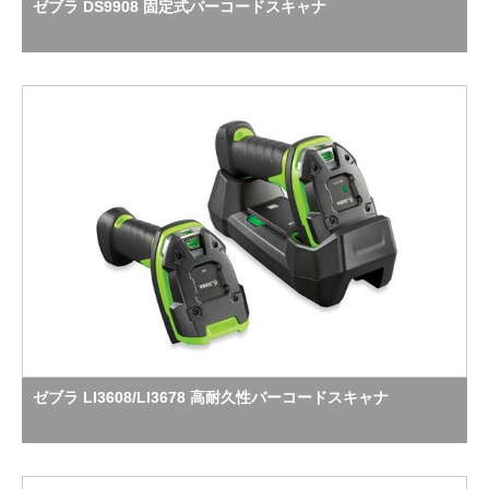
ゼブラ DS9908 固定式バーコードスキャナ
ゼブラ LI3608/LI3678 高耐久性バーコードスキャナ