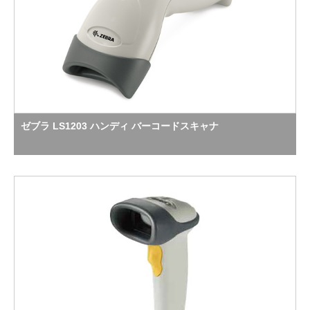
ゼブラ LS1203 ハンディ バーコードスキャナ