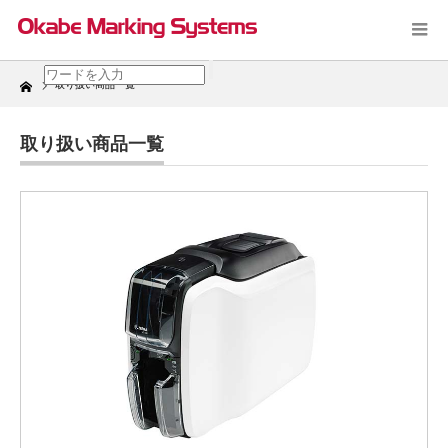
Home
取り扱い商品一覧
取り扱い商品一覧