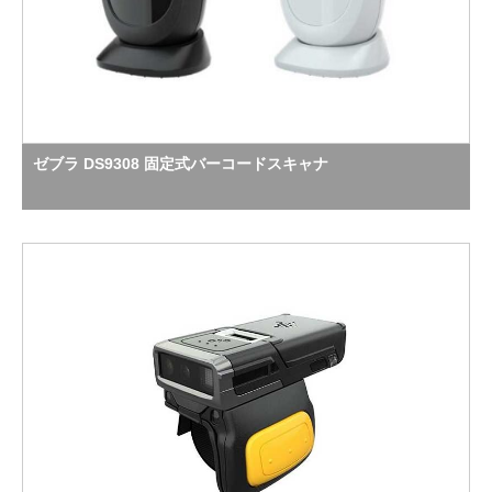
ゼブラ DS9308 固定式バーコードスキャナ