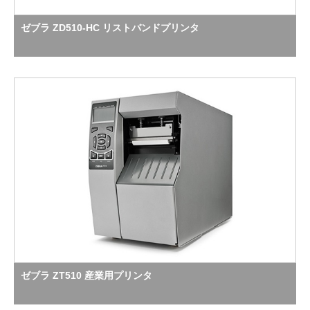
ゼブラ ZD510-HC リストバンドプリンタ
ゼブラ ZT510 産業用プリンタ