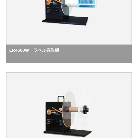
LR4500W ラベル巻取機