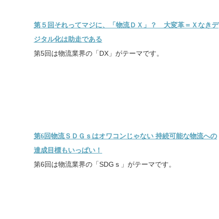
第５回それってマジに、「物流ＤＸ」？ 大変革＝Ｘなきデ
ジタル化は助走である
第5回は物流業界の「DX」がテーマです。
第6回物流ＳＤＧｓはオワコンじゃない 持続可能な物流への
達成目標もいっぱい！
第6回は物流業界の「SDGｓ」がテーマです。