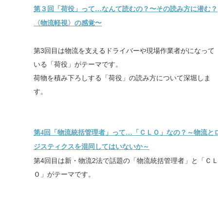
第３回「荷役」って…なんて読むの？〜その読み方に潜む？
〈物流軽視〉の感覚〜
第3回目は物流を支えるドライバーや現場作業者がになって
いる「荷役」がテーマです。
荷物を積み下ろしする「荷役」の読み方について深堀しま
す。
第4回「物流統括管理者」って…「ＣＬＯ」なの？～物流と
ジスティクスを混同してはいないか～
第4回目は新・物流2法で話題の「物流統括管理者」と「Ｃ
Ｏ」がテーマです。