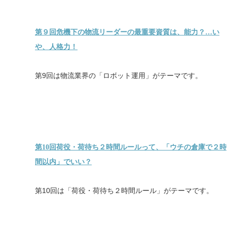
第９回危機下の物流リーダーの最重要資質は、能力？…い
や、人格力！
第9回は物流業界の「ロボット運用」がテーマです。
第10回荷役・荷待ち２時間ルールって、「ウチの倉庫で２時
間以内」でいい？
第10回は「荷役・荷待ち２時間ルール」がテーマです。